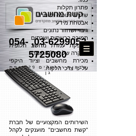
פתרון תקלות
שדרוגי תוכנה וחומרה
אבטחת מידע
גיבוי ושחזור נתונים
תמיכה ברשתות ושרתים
054-
,
03-6299053
מספקת עמדת מחשב חלופית
5725080
במקרה של תקלת חומרה
מכירת מחשבים וציוד היקפי
שדרות ירושלים 29, רמת
על-פי צרכי הלקוח.
גן
השירותים המקצועיים של חברת
"קשת מחשבים" מוענקים לקהל