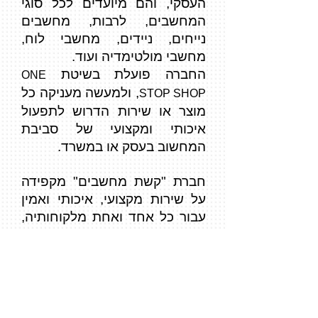
העסקי, והם מיועדים לכל סוגי
המחשבים, לרבות, מחשבים
נייחים, ניידים, מחשבי לוח,
מחשבי מולטימדיה ועוד.
החברה פועלת בשיטת
ONE
, ולמעשה מעניקה כל
STOP SHOP
מוצר או שירות הדרוש לתפעול
איכותי ומקצועי של סביבת
המחשוב בעסק או במשרד.
חברת "קשת מחשבים" מקפידה
על שירות מקצועי, איכותי ואמין
עבור כל אחד ואחת מלקוחותיה,
ומעמידה לרשותכם סל מוצרים
נרחב ומקיף.
קשת מחשבים: שדרות ירושלים 29, רמת
גן
.
03-6299053
,
054-5725080